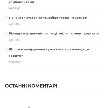
компонентами
16.05.2022
Покриття кузова автомобіля твердим воском
16.05.2022
Різниця між звичайною та дітейлінг хімчисткою авто
16.05.2022
Що таке полірування кузова авто, та навіщо це
робити?
29.12.2020
ОСТАННІ КОМЕНТАРІ