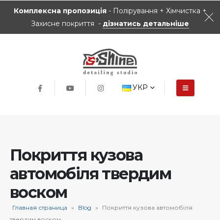
Комплексна пропозиція
- Полірування + Хімчистка +
Захисне покриття -
дізнатись детальніше
УКР
Покриття кузова
автомобіля твердим
воском
Главная страница
»
Blog
»
Покриття кузова автомобіля
твердим воском