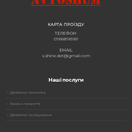
КАРТА ПРОЇЗДУ
Т
Е
Л
Е
Ф
О
Н
0966896969
EMAIL
s.shine.det@gmail.com
Наші послуги
Детейлінг хімчистка
Захисні покриття
Детейлінг полірування