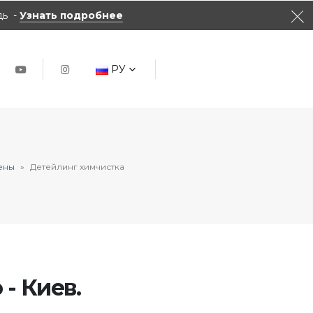
дь -
Узнать подробнее
РУ
ены
»
Детейлинг химчистка
- Киев.