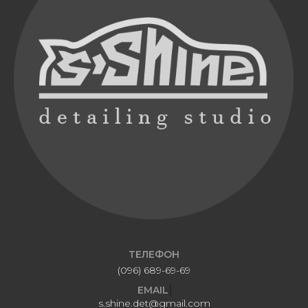
Т
Е
Л
Е
Ф
О
Н
(096) 689-69-69
E
M
A
I
L
s.shine.det@gmail.com